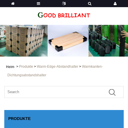
>
Produkte
>
Warm-Edge-Abstandhalter
>
Warmkanten-
Heim
Dichtungsabstandshalter
PRODUKTE