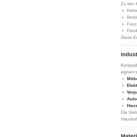
Zu den 
Hohe 
Best
Feuch
Flexi
Diese Ko
Indus
Korkpads
eignen s
Möbe
Elek
Verp
Auto
Haus
Die Viel
Haushalt
Materi