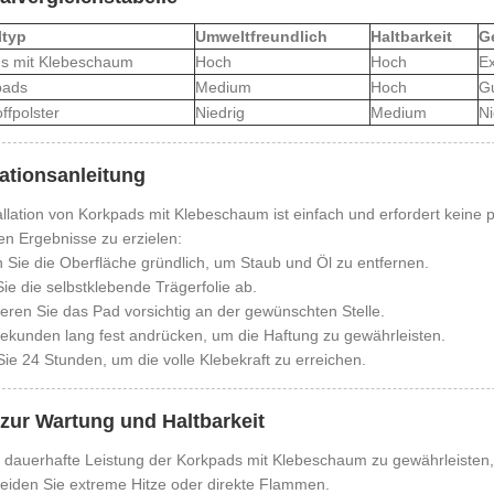
ltyp
Umweltfreundlich
Haltbarkeit
G
s mit Klebeschaum
Hoch
Hoch
Ex
ads
Medium
Hoch
G
ffpolster
Niedrig
Medium
Ni
lationsanleitung
allation von Korkpads mit Klebeschaum ist einfach und erfordert keine 
en Ergebnisse zu erzielen:
 Sie die Oberfläche gründlich, um Staub und Öl zu entfernen.
ie die selbstklebende Trägerfolie ab.
ieren Sie das Pad vorsichtig an der gewünschten Stelle.
ekunden lang fest andrücken, um die Haftung zu gewährleisten.
ie 24 Stunden, um die volle Klebekraft zu erreichen.
zur Wartung und Haltbarkeit
 dauerhafte Leistung der Korkpads mit Klebeschaum zu gewährleiste
eiden Sie extreme Hitze oder direkte Flammen.