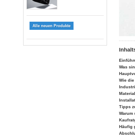
Alle neuen Produkte
Inhalt
Einführ
Was sin
Hauptvo
Wie die
Indust
Materia
Install
Tipps z
Warum s
Kaufrat
Häufig 
Abschl