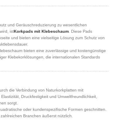
hutz und Geräuschreduzierung zu wesentlichen
ird, ist
Korkpads mit Klebeschaum
. Diese Pads
seite und bieten eine vielseitige Lösung zum Schutz von
uktlebensdauer.
Klebeschaum bieten eine zuverlässige und kostengünstige
tiger Klebekorklösungen, die internationalen Standards
urch die Verbindung von Naturkorkplatten mit
lastizität, Druckfestigkeit und Umweltfreundlichkeit,
hen sorgt.
quadratische oder kundenspezifische Formen geschnitten.
 zahlreichen Branchen äußerst nützlich.