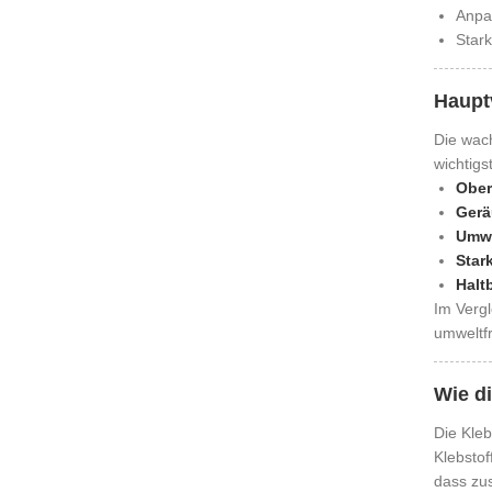
Anpa
Star
Haupt
Die wac
wichtigs
Ober
Gerä
Umwe
Star
Haltb
Im Verg
umweltfr
Wie d
Die Kleb
Klebstof
dass zus