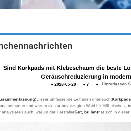
nchennachrichten
Sind Korkpads mit Klebeschaum die beste Lö
Geräuschreduzierung in mode
●
2026-05-29
●
7
●
Hinterlassen S
lzusammenfassung:
Dieser umfassende Leitfaden untersucht
Korkpads
tionsmethoden und warum sie zur bevorzugten Wahl für Möbelschutz, i
r analysieren auch, warum der Hersteller
Gut, brillant
hat sich in diese
lt.