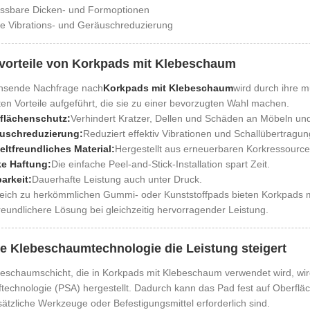
ssbare Dicken- und Formoptionen
ke Vibrations- und Geräuschreduzierung
vorteile von Korkpads mit Klebeschaum
hsende Nachfrage nach
Korkpads mit Klebeschaum
wird durch ihre m
ten Vorteile aufgeführt, die sie zu einer bevorzugten Wahl machen.
flächenschutz:
Verhindert Kratzer, Dellen und Schäden an Möbeln un
uschreduzierung:
Reduziert effektiv Vibrationen und Schallübertragun
ltfreundliches Material:
Hergestellt aus erneuerbaren Korkressource
ke Haftung:
Die einfache Peel-and-Stick-Installation spart Zeit.
arkeit:
Dauerhafte Leistung auch unter Druck.
leich zu herkömmlichen Gummi- oder Kunststoffpads bieten Korkpads 
eundlichere Lösung bei gleichzeitig hervorragender Leistung.
ie Klebeschaumtechnologie die Leistung steigert
eschaumschicht, die in Korkpads mit Klebeschaum verwendet wird, wird
ftechnologie (PSA) hergestellt. Dadurch kann das Pad fest auf Oberfläc
ätzliche Werkzeuge oder Befestigungsmittel erforderlich sind.