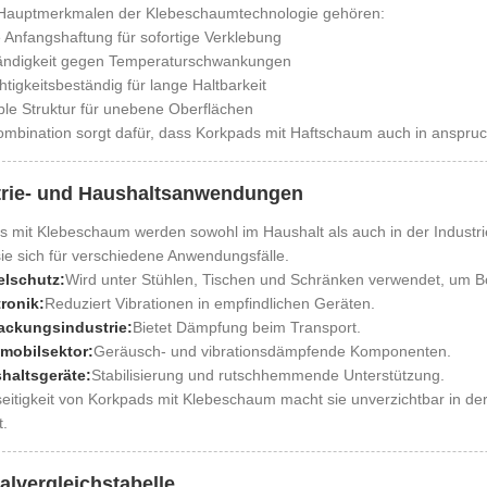
Hauptmerkmalen der Klebeschaumtechnologie gehören:
Anfangshaftung für sofortige Verklebung
ändigkeit gegen Temperaturschwankungen
tigkeitsbeständig für lange Haltbarkeit
ble Struktur für unebene Oberflächen
mbination sorgt dafür, dass Korkpads mit Haftschaum auch in anspruch
trie- und Haushaltsanwendungen
 mit Klebeschaum werden sowohl im Haushalt als auch in der Industri
ie sich für verschiedene Anwendungsfälle.
lschutz:
Wird unter Stühlen, Tischen und Schränken verwendet, um 
tronik:
Reduziert Vibrationen in empfindlichen Geräten.
ackungsindustrie:
Bietet Dämpfung beim Transport.
mobilsektor:
Geräusch- und vibrationsdämpfende Komponenten.
haltsgeräte:
Stabilisierung und rutschhemmende Unterstützung.
seitigkeit von Korkpads mit Klebeschaum macht sie unverzichtbar in d
.
alvergleichstabelle