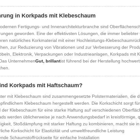
hrung in Korkpads mit Klebeschaum
modernen Fertigungs- und Innenarchitekturbranche sind Oberflächensc
ungen geworden. Eine der effektivsten Lösungen, die immer beliebter w
ren natürliches Korkmaterial mit einer Hochleistungs-Klebeschaumrück
chen, zur Reduzierung von Vibrationen und zur Verbesserung der Prod
beln, Elektronik, Verpackungen oder Industrieanlagen, Korkpads mit 
 Das Unternehmen
Gut, brillant
ist führend bei der Herstellung hochwer
chen.
ind Korkpads mit Haftschaum?
ter mit Klebeschaum sind zusammengesetzte Polstermaterialien, die d
findlichem Klebeschaum hergestellt werden. Die Korkschicht sorgt für E
 der Klebeschaum für eine starke Haftung auf verschiedenen Oberfläc
ads werden üblicherweise je nach Anwendungsbedarf in kreisförmige, 
igkeit, Stoßdämpfung mit starker Haftung zu kombinieren, macht sie in
liche Korkschicht für Elastizität und umweltfreundliche Leistung
nde Schaumstoffrückseite für einfache Installation