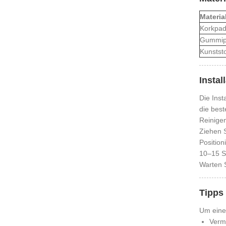
Materia
Korkpad
Gummip
Kunststo
Instal
Die Inst
die best
Reinigen
Ziehen S
Position
10–15 S
Warten S
Tipps 
Um eine
Verm