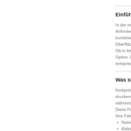
Einfü
In der 
Anforder
kombinie
Oberflä
Ob in Mö
Option.
entspre
Was s
Korkpols
druckemp
während
Diese P
Ihre Fäh
Natür
Klebe